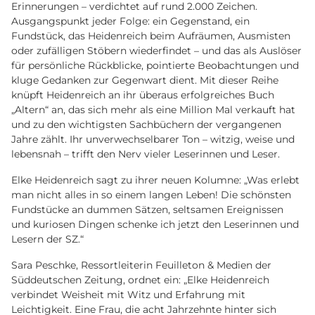
Erinnerungen – verdichtet auf rund 2.000 Zeichen.
Ausgangspunkt jeder Folge: ein Gegenstand, ein
Fundstück, das Heidenreich beim Aufräumen, Ausmisten
oder zufälligen Stöbern wiederfindet – und das als Auslöser
für persönliche Rückblicke, pointierte Beobachtungen und
kluge Gedanken zur Gegenwart dient. Mit dieser Reihe
knüpft Heidenreich an ihr überaus erfolgreiches Buch
„Altern“ an, das sich mehr als eine Million Mal verkauft hat
und zu den wichtigsten Sachbüchern der vergangenen
Jahre zählt. Ihr unverwechselbarer Ton – witzig, weise und
lebensnah – trifft den Nerv vieler Leserinnen und Leser.
Elke Heidenreich sagt zu ihrer neuen Kolumne: „Was erlebt
man nicht alles in so einem langen Leben! Die schönsten
Fundstücke an dummen Sätzen, seltsamen Ereignissen
und kuriosen Dingen schenke ich jetzt den Leserinnen und
Lesern der SZ.“
Sara Peschke, Ressortleiterin Feuilleton & Medien der
Süddeutschen Zeitung, ordnet ein: „Elke Heidenreich
verbindet Weisheit mit Witz und Erfahrung mit
Leichtigkeit. Eine Frau, die acht Jahrzehnte hinter sich